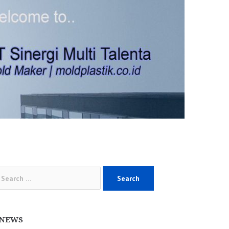
arch
:
NEWS