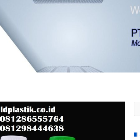
Se
for