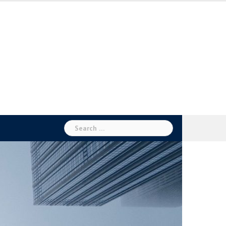
Search
for: