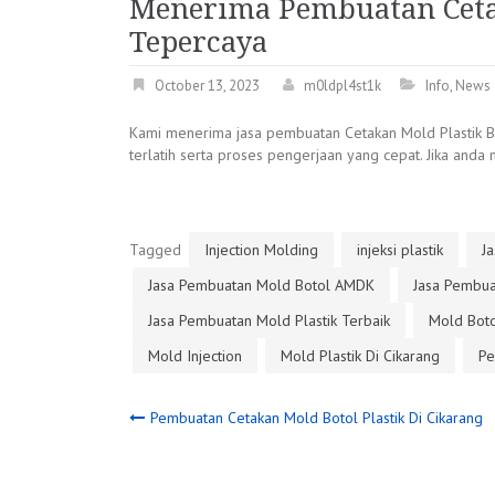
Menerima Pembuatan Cetak
Tepercaya
October 13, 2023
m0ldpl4st1k
Info
,
News
Kami menerima jasa pembuatan Cetakan Mold Plastik Bot
terlatih serta proses pengerjaan yang cepat. Jika an
Tagged
Injection Molding
injeksi plastik
Ja
Jasa Pembuatan Mold Botol AMDK
Jasa Pembua
Jasa Pembuatan Mold Plastik Terbaik
Mold Boto
Mold Injection
Mold Plastik Di Cikarang
Pe
Post
Pembuatan Cetakan Mold Botol Plastik Di Cikarang
navigation