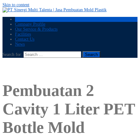
Skip to content
Home
Company Profile
Our Service & Products
Facilities
Contact Us
News
Search for:
Pembuatan 2
Cavity 1 Liter PET
Bottle Mold