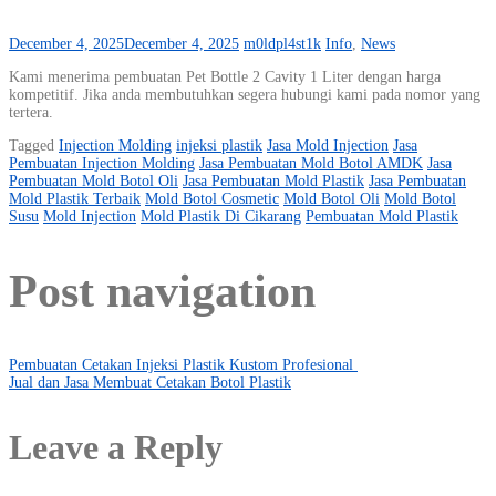
December 4, 2025
December 4, 2025
m0ldpl4st1k
Info
,
News
Kami menerima pembuatan Pet Bottle 2 Cavity 1 Liter dengan harga
kompetitif. Jika anda membutuhkan segera hubungi kami pada nomor yang
tertera.
Tagged
Injection Molding
injeksi plastik
Jasa Mold Injection
Jasa
Pembuatan Injection Molding
Jasa Pembuatan Mold Botol AMDK
Jasa
Pembuatan Mold Botol Oli
Jasa Pembuatan Mold Plastik
Jasa Pembuatan
Mold Plastik Terbaik
Mold Botol Cosmetic
Mold Botol Oli
Mold Botol
Susu
Mold Injection
Mold Plastik Di Cikarang
Pembuatan Mold Plastik
Post navigation
Pembuatan Cetakan Injeksi Plastik Kustom Profesional
Jual dan Jasa Membuat Cetakan Botol Plastik
Leave a Reply