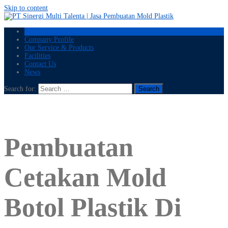
Skip to content
Home
Company Profile
Our Service & Products
Facilities
Contact Us
News
Search for:
Pembuatan
Cetakan Mold
Botol Plastik Di