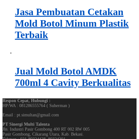
Jasa Pembuatan Cetakan
Mold Botol Minum Plastik
Terbaik
Jual Mold Botol AMDK
700ml 4 Cavity Berkualitas
Respon Cepat, Hubungi :
HP/WA : 081286555764 ( Suherman )
Email : pt.simultan@gmail.com
PT Sinergi Multi Talenta
Jln. Industri Pasir Gombong 400 RT 002 RW 005
Pasir Gombong, Cikarang Utara, Kab. Bekasi.