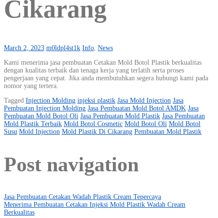
Cikarang
March 2, 2023
m0ldpl4st1k
Info
,
News
Kami menerima jasa pembuatan Cetakan Mold Botol Plastik berkualitas
dengan kualitas terbaik dan tenaga kerja yang terlatih serta proses
pengerjaan yang cepat. Jika anda membutuhkan segera hubungi kami pada
nomor yang tertera.
Tagged
Injection Molding
injeksi plastik
Jasa Mold Injection
Jasa
Pembuatan Injection Molding
Jasa Pembuatan Mold Botol AMDK
Jasa
Pembuatan Mold Botol Oli
Jasa Pembuatan Mold Plastik
Jasa Pembuatan
Mold Plastik Terbaik
Mold Botol Cosmetic
Mold Botol Oli
Mold Botol
Susu
Mold Injection
Mold Plastik Di Cikarang
Pembuatan Mold Plastik
Post navigation
Jasa Pembuatan Cetakan Wadah Plastik Cream Tepercaya
Menerima Pembuatan Cetakan Injeksi Mold Plastik Wadah Cream
Berkualitas