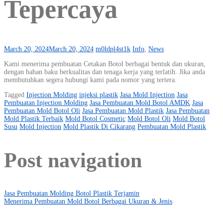
Tepercaya
March 20, 2024
March 20, 2024
m0ldpl4st1k
Info
,
News
Kami menerima pembuatan Cetakan Botol berbagai bentuk dan ukuran,
dengan bahan baku berkualitas dan tenaga kerja yang terlatih. Jika anda
membutuhkan segera hubungi kami pada nomor yang tertera.
Tagged
Injection Molding
injeksi plastik
Jasa Mold Injection
Jasa
Pembuatan Injection Molding
Jasa Pembuatan Mold Botol AMDK
Jasa
Pembuatan Mold Botol Oli
Jasa Pembuatan Mold Plastik
Jasa Pembuatan
Mold Plastik Terbaik
Mold Botol Cosmetic
Mold Botol Oli
Mold Botol
Susu
Mold Injection
Mold Plastik Di Cikarang
Pembuatan Mold Plastik
Post navigation
Jasa Pembuatan Molding Botol Plastik Terjamin
Menerima Pembuatan Mold Botol Berbagai Ukuran & Jenis