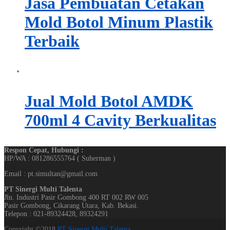
Jasa Pembuatan Cetakan
Mold Botol Minum Plastik
Terbaik
Jual Mold Botol AMDK
700ml 4 Cavity Berkualitas
Respon Cepat, Hubungi :
HP/WA : 081286555764 ( Suherman )
Email : pt.simultan@gmail.com
PT Sinergi Multi Talenta
Jln. Industri Pasir Gombong 400 RT 002 RW 005
Pasir Gombong, Cikarang Utara, Kab. Bekasi.
Telepon : 021-89324428, 89324291
Copyright ©2018
PT Sinergi Multi Talenta
.