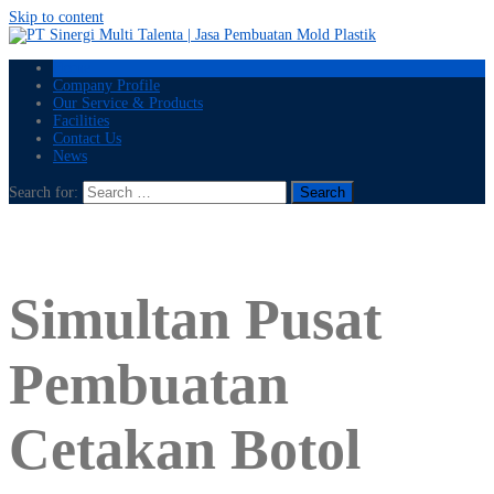
Skip to content
Home
Company Profile
Our Service & Products
Facilities
Contact Us
News
Search for:
Simultan Pusat
Pembuatan
Cetakan Botol