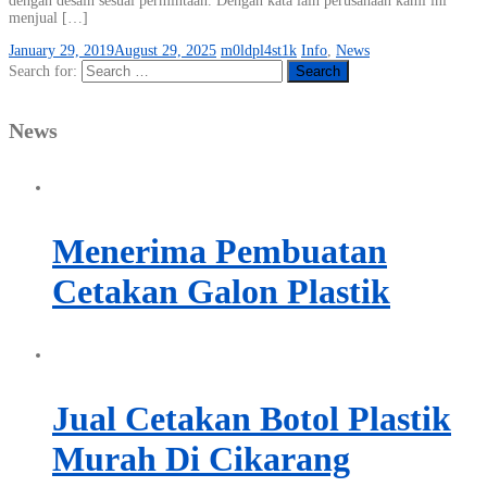
dengan desain sesuai permintaan. Dengan kata lain perusahaan kami ini
menjual […]
January 29, 2019
August 29, 2025
m0ldpl4st1k
Info
,
News
Search for:
News
Menerima Pembuatan
Cetakan Galon Plastik
Jual Cetakan Botol Plastik
Murah Di Cikarang