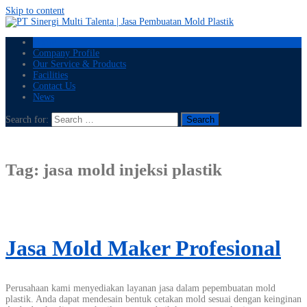
Skip to content
Home
Company Profile
Our Service & Products
Facilities
Contact Us
News
Search for:
Tag:
jasa mold injeksi plastik
Jasa Mold Maker Profesional
Perusahaan kami menyediakan layanan jasa dalam pepembuatan mold
plastik. Anda dapat mendesain bentuk cetakan mold sesuai dengan keinginan