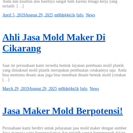
Anda dan kualitas atas hasilnya sangat baik karena tenaga kerja yang
terlatih. […]
April 5, 2019
August 29, 2025
m0ldpl4st1k
Info
,
News
Ahli Jasa Mold Maker Di
Cikarang
Saat ini perusahaan kami tersedia bentuk layanan pembuata mold plastik.
yang dimaksud mold plastik merupakan pembuatan cetakannya saja. Anda
bisa meminta desain atau juga bisa membuat desain bentuk mold (cetakan
[…]
March 29, 2019
August 29, 2025
m0ldpl4st1k
Info
,
News
Jasa Maker Mold Berpotensi!
Perusahaan kami berdiri untuk pelayanan jasa mold maker dengan sumber
daya manusia yang berpengalaman dan terlatih sangat berpengaruh dalam