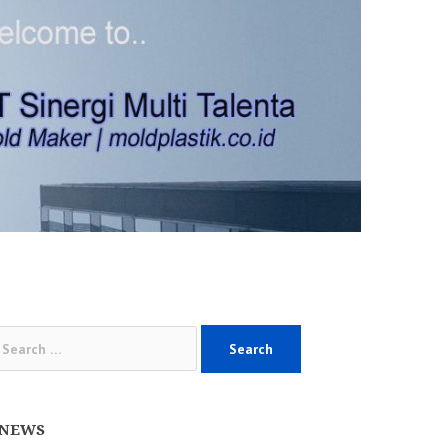
arch
:
NEWS