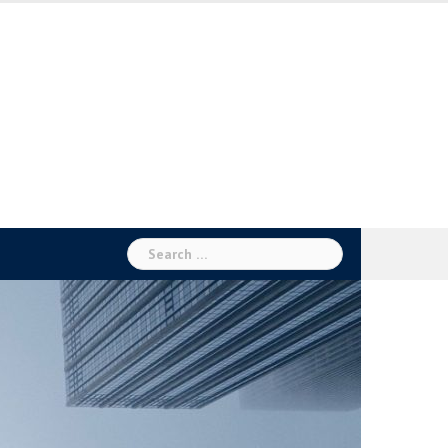
Search
for: