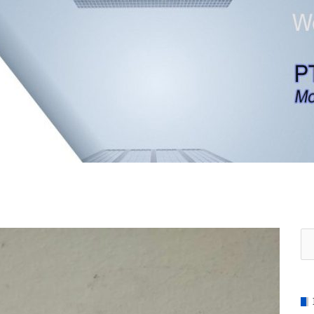
Se
for