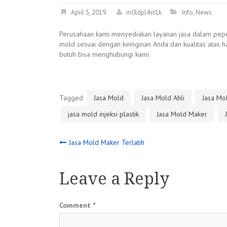
April 5, 2019
m0ldpl4st1k
Info
,
News
Perusahaan kami menyediakan layanan jasa dalam pepe
mold sesuai dengan keinginan Anda dan kualitas atas has
butuh bisa menghubungi kami.
Tagged
Jasa Mold
Jasa Mold Ahli
Jasa Mol
jasa mold injeksi plastik
Jasa Mold Maker
Post
Jasa Mold Maker Terlatih
navigation
Leave a Reply
Comment
*