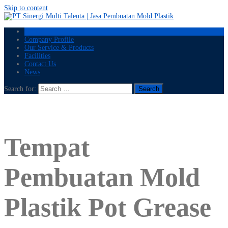
Skip to content
Home
Company Profile
Our Service & Products
Facilities
Contact Us
News
Search for:
Tempat
Pembuatan Mold
Plastik Pot Grease