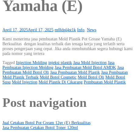
Yamaha (E)
April 17, 2025
April 17, 2025
m0ldpl4st1k
Info
,
News
Kami menerima jasa pembuatan Mold Plastik Pot Grease Yamaha (E)
Berkualitas dengan kualitas terbaik dan tenaga kerja yang terlatih serta
proses pengerjaan yang cepat. Jika anda membutuhkan segera hubungi kami
pada nomor yang tertera
Tagged
Injection Molding
injeksi plastik
Jasa Mold Injection
Jasa
Pembuatan Injection Molding
Jasa Pembuatan Mold Botol AMDK
Jasa
Pembuatan Mold Botol Oli
Jasa Pembuatan Mold Plastik
Jasa Pembuatan
Mold Plastik Terbaik
Mold Botol Cosmetic
Mold Botol Oli
Mold Botol
Susu
Mold Injection
Mold Plastik Di Cikarang
Pembuatan Mold Plastik
Post navigation
Jual Cetakan Botol Pot Cream 12gr (E) Berkualitas
Jasa Pembuatan Cetakan Botol Toner 120ml