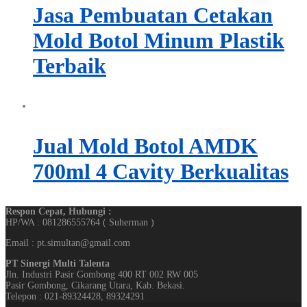
Jasa Pembuatan Cetakan
Mold Botol Minum Plastik
Terbaik
Jual Mold Botol AMDK
700ml 4 Cavity Berkualitas
Respon Cepat, Hubungi :
HP/WA : 081286555764 ( Suherman )
Email : pt.simultan@gmail.com
PT Sinergi Multi Talenta
Jln. Industri Pasir Gombong 400 RT 002 RW 005
Pasir Gombong, Cikarang Utara, Kab. Bekasi.
Telepon : 021-89324428, 89324291