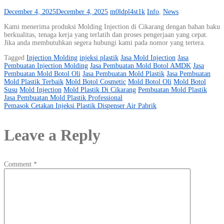
December 4, 2025
December 4, 2025
m0ldpl4st1k
Info
,
News
Kami menerima produksi Molding Injection di Cikarang dengan bahan baku
berkualitas, tenaga kerja yang terlatih dan proses pengerjaan yang cepat.
Jika anda membutuhkan segera hubungi kami pada nomor yang tertera.
Tagged
Injection Molding
injeksi plastik
Jasa Mold Injection
Jasa
Pembuatan Injection Molding
Jasa Pembuatan Mold Botol AMDK
Jasa
Pembuatan Mold Botol Oli
Jasa Pembuatan Mold Plastik
Jasa Pembuatan
Mold Plastik Terbaik
Mold Botol Cosmetic
Mold Botol Oli
Mold Botol
Susu
Mold Injection
Mold Plastik Di Cikarang
Pembuatan Mold Plastik
Post
Jasa Pembuatan Mold Plastik Professional
Pemasok Cetakan Injeksi Plastik Dispenser Air Pabrik
navigation
Leave a Reply
Comment
*