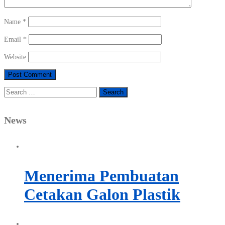
Name
*
Email
*
Website
Search
for:
News
Menerima Pembuatan
Cetakan Galon Plastik