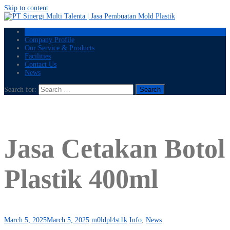
Skip to content
Home
Company Profile
Our Service & Products
Facilities
Contact Us
News
Search for:
Jasa Cetakan Botol
Plastik 400ml
March 5, 2025
March 5, 2025
m0ldpl4st1k
Info
,
News