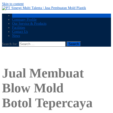
Skip to content
Home
Company Profile
Our Service & Products
Facilities
Contact Us
News
Search for:
Jual Membuat
Blow Mold
Botol Tepercaya