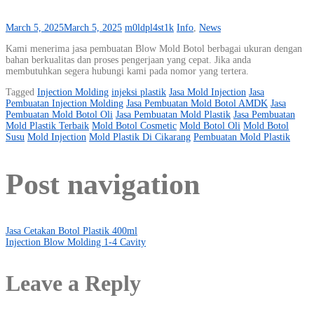
March 5, 2025
March 5, 2025
m0ldpl4st1k
Info
,
News
Kami menerima jasa pembuatan Blow Mold Botol berbagai ukuran dengan
bahan berkualitas dan proses pengerjaan yang cepat. Jika anda
membutuhkan segera hubungi kami pada nomor yang tertera.
Tagged
Injection Molding
injeksi plastik
Jasa Mold Injection
Jasa
Pembuatan Injection Molding
Jasa Pembuatan Mold Botol AMDK
Jasa
Pembuatan Mold Botol Oli
Jasa Pembuatan Mold Plastik
Jasa Pembuatan
Mold Plastik Terbaik
Mold Botol Cosmetic
Mold Botol Oli
Mold Botol
Susu
Mold Injection
Mold Plastik Di Cikarang
Pembuatan Mold Plastik
Post navigation
Jasa Cetakan Botol Plastik 400ml
Injection Blow Molding 1-4 Cavity
Leave a Reply