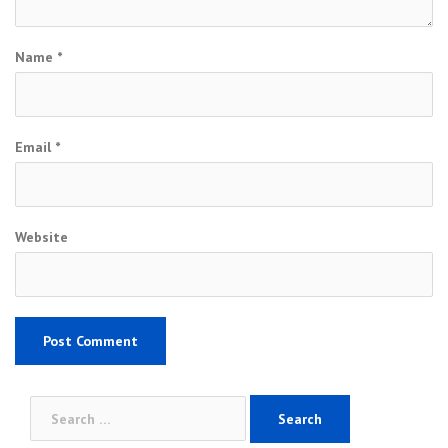
Name
*
Email
*
Website
Search
for: