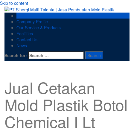
Skip to content
Home
Company Profile
Our Service & Products
Facilities
Contact Us
News
Search for:
Jual Cetakan
Mold Plastik Botol
Chemical I Lt